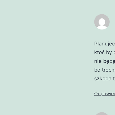
Planujec
ktoś by 
nie będę
bo troc
szkoda t
Odpowie