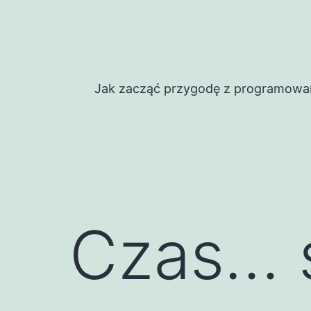
Przejdź
do
treści
Jak zacząć przygodę z programowani
Czas… s