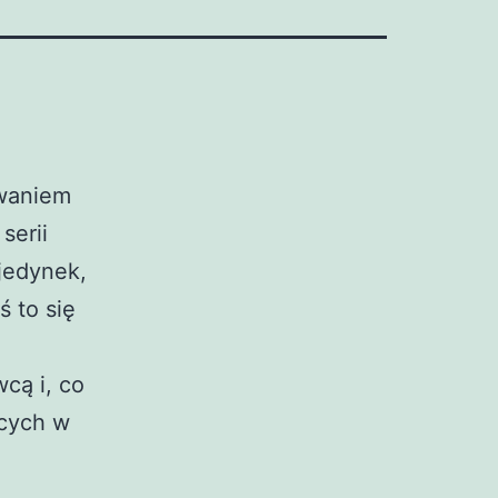
owaniem
serii
jedynek,
ś to się
cą i, co
ących w