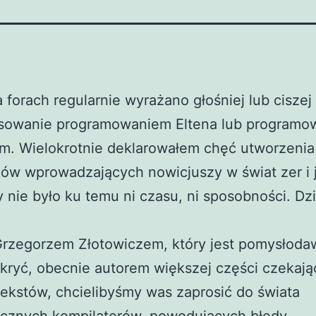
a forach regularnie wyrażano głośniej lub ciszej
esowanie programowaniem Eltena lub program
im. Wielokrotnie deklarowałem chęć utworzenia 
ów wprowadzających nowicjuszy w świat zer i 
y nie było ku temu ni czasu, ni sposobności. Dzi
rzegorzem Złotowiczem, który jest pomysłodaw
 kryć, obecnie autorem większej części czekaj
tekstów, chcielibyśmy was zaprosić do świata