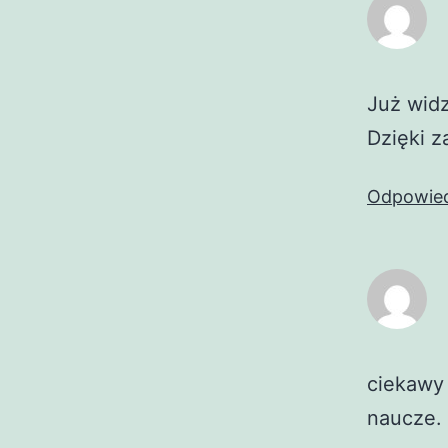
Już widz
Dzięki z
Odpowie
ciekawy 
naucze.