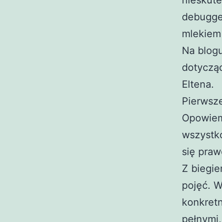
nieskut
debugger
mlekiem 
Na blog
dotycząc
Eltena.
Pierwsz
Opowiemy
wszystk
się praw
Z biegi
pojęć. W
konkretn
pełnymi,