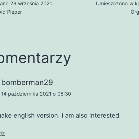
wano
29 września 2021
Umieszczono w ka
id Pieper
Org
omentarzy
bomberman29
14 października 2021 o 08:30
ake english version. i am also interested.
dz