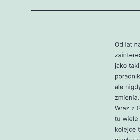
Od lat n
zainter
jako tak
poradnik
ale nigd
zmienia.
Wraz z G
tu wiele
kolejce 