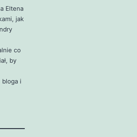
a Eltena
kami, jak
andry
lnie co
ał, by
 bloga i