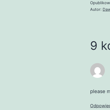
Opubliko
Autor:
Daw
9 k
please m
Odpowie