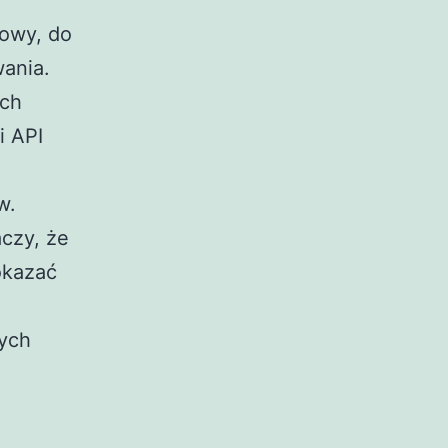
łowy, do
wania.
ach
i API
w.
aczy, że
okazać
ych