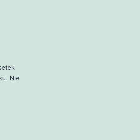
setek
ku. Nie