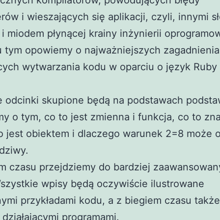
ecznych kompilatorów, powodujących błędy
ów i wieszających się aplikacji, czyli, innymi s
i miodem płynącej krainy inżynierii oprogramo
u tym opowiemy o najważniejszych zagadnieni
ych wytwarzania kodu w oparciu o język Ruby 
e odcinki skupione będą na podstawach podsta
 o tym, co to jest zmienna i funkcja, co to zn
o jest obiektem i dlaczego warunek 2=8 może 
dziwy.
em czasu przejdziemy do bardziej zaawansowan
szystkie wpisy będą oczywiście ilustrowane
ymi przykładami kodu, a z biegiem czasu także
 działającymi programami.